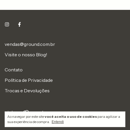
vendas@ground.com.br
Visite o nosso Blog!
Contato
Política de Privacidade
Trocas e Devoluções
Ao navegar por este site
você aceita o uso de cookies
para agilizar a
Copyright Grupo Editorial Ground - 2026. Todos os direitos
sua experiência de compra.
Entendi
reservados.